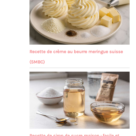
Recette de crème au beurre meringue suisse
(SMBC)
Recette de sirop de sucre maison : facile et