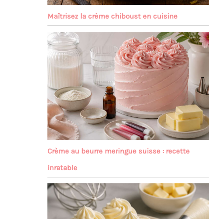
Maîtrisez la crème chiboust en cuisine
Crème au beurre meringue suisse : recette
inratable