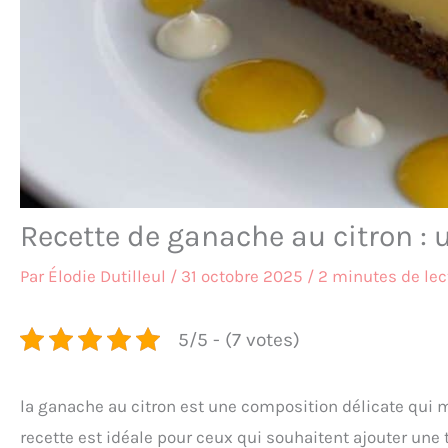
Recette de ganache au citron : 
Par
Élodie Dutilleul
/
31 octobre 2025
/
2 minutes de lec
5/5 - (7 votes)
la ganache au citron est une composition délicate qui ma
recette est idéale pour ceux qui souhaitent ajouter une t