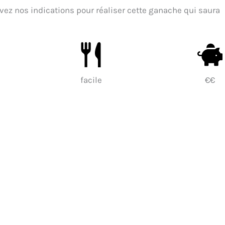
ivez nos indications pour réaliser cette ganache qui saura
facile
€€