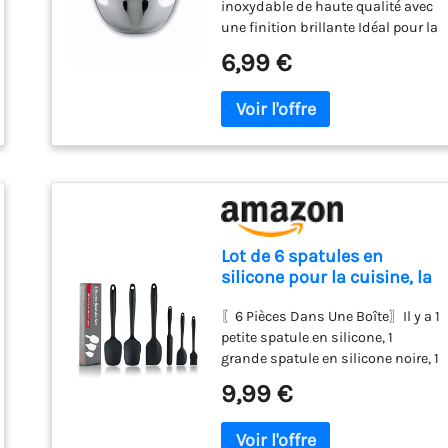
inoxydable de haute qualité avec
une finition brillante Idéal pour la
préparation des aliments, il ne
6,99 €
transmet ni saveurs ni odeurs
Facile à nettoyer Pas lavable au
lave-vaisselle Dimensions: 20 cm
/ 7,5 cm (h) Capacité: 1,4 L
Lot de 6 spatules en
silicone pour la cuisine, la
pâtisserie et le mélange,
〖6 Pièces Dans Une Boîte〗Il y a 1
spatule en caoutchouc
petite spatule en silicone, 1
anti-adhésif résistant à la
grande spatule en silicone noire, 1
chaleur de 250 °C (noir)
petite cuillère, 1 grande spatule en
9,99 €
caoutchouc, 1 brosse à pâtisserie
en caoutchouc, 1 spatule en
caoutchouc pour bocal, qui