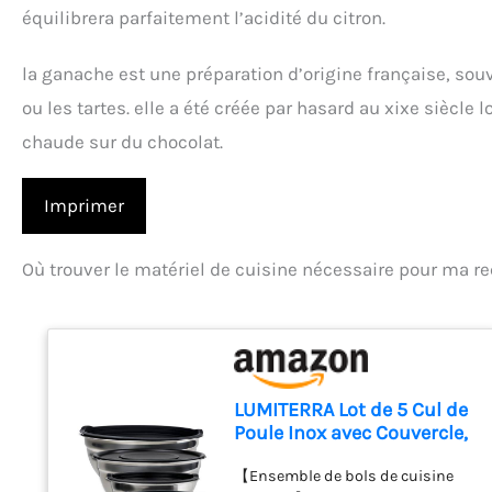
équilibrera parfaitement l’acidité du citron.
la ganache est une préparation d’origine française, sou
ou les tartes. elle a été créée par hasard au xixe siècl
chaude sur du chocolat.
Imprimer
Où trouver le matériel de cuisine nécessaire pour ma re
LUMITERRA Lot de 5 Cul de
Poule Inox avec Couvercle,
1L, 1.5L, 2L, 3L, 4.5L, Bowl de
【Ensemble de bols de cuisine
Mélange avec 3 Râpes,