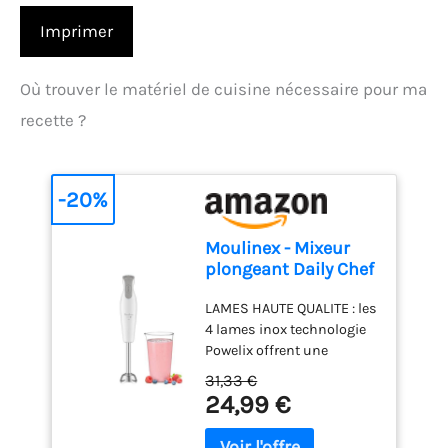
Imprimer
Où trouver le matériel de cuisine nécessaire pour ma
recette ?
-20%
Moulinex - Mixeur
plongeant Daily Chef
600W - Mixage
LAMES HAUTE QUALITE : les
rapide - Blanc
4 lames inox technologie
Powelix offrent une
performance de mixage
31,33 €
durable dans le temps et
24,99 €
des résultats 30 % plus
rapides* ; *comparé à