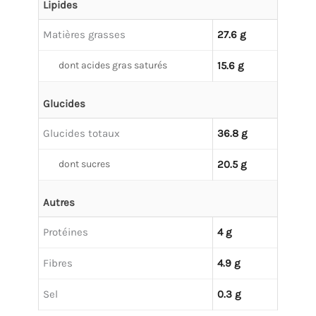
Lipides
Matières grasses
27.6 g
dont acides gras saturés
15.6 g
Glucides
Glucides totaux
36.8 g
dont sucres
20.5 g
Autres
Protéines
4 g
Fibres
4.9 g
Sel
0.3 g