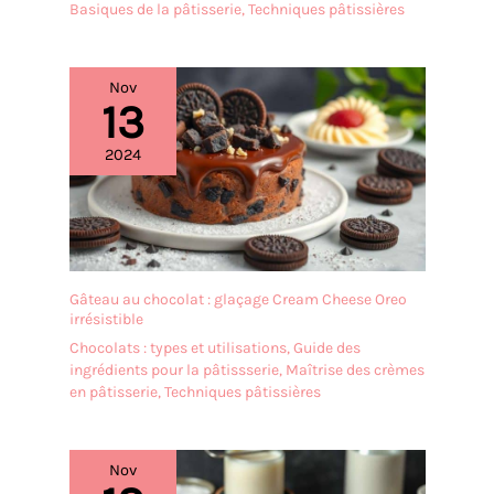
Basiques de la pâtisserie
,
Techniques pâtissières
Nov
13
2024
Gâteau au chocolat : glaçage Cream Cheese Oreo
irrésistible
Chocolats : types et utilisations
,
Guide des
ingrédients pour la pâtissserie
,
Maîtrise des crèmes
en pâtisserie
,
Techniques pâtissières
Nov