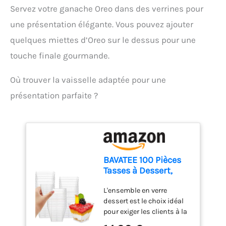
réparabilité 15 ans au
puissance pour un
Servez votre ganache Oreo dans des verrines pour
juste prix grâce à notre
résultat exceptionnel, tout
réseau de 6200
une présentation élégante. Vous pouvez ajouter
en utilisant une seule
réparateurs dans le
main Mixage pratique et
quelques miettes d’Oreo sur le dessus pour une
monde, pour contribuer à
efficace : Le couteau
la protection de
touche finale gourmande.
QuattroBlade en inox à 4
l’environnement et à la
lames assure un mélange
réduction des déchets
lisse et homogène, avec
Où trouver la vaisselle adaptée pour une
ACCESSOIRE INCLUS : verre
moins d’éclaboussures et
présentation parfaite ?
doseur de 800 ml
un mixage plus rapide
Accessoire polyvalent
inclus : Le mixeur est livré
avec un gobelet pratique
pour mesurer et mixer
directement les
BAVATEE 100 Pièces
ingrédients, simplifiant la
Tasses à Dessert,
préparation des repas
60ml Verrine
Contenu de la livraison :
L'ensemble en verre
Plastique Aperitif
Mixeur plongeant
dessert est le choix idéal
ErgoMixx 600 W avec 2
pour exiger les clients à la
vitesses et gobelet doseur
recherche de desserts de