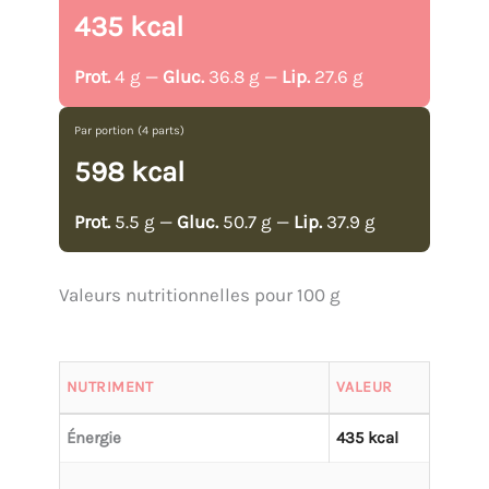
435 kcal
Prot.
4 g —
Gluc.
36.8 g —
Lip.
27.6 g
Par portion (4 parts)
598 kcal
Prot.
5.5 g —
Gluc.
50.7 g —
Lip.
37.9 g
Valeurs nutritionnelles pour 100 g
NUTRIMENT
VALEUR
Énergie
435 kcal