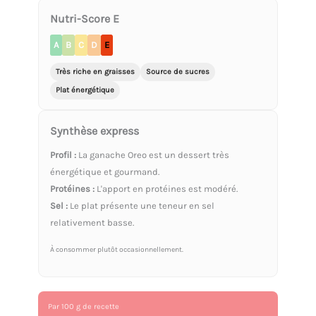
Nutri-Score E
A
B
C
D
E
Très riche en graisses
Source de sucres
Plat énergétique
Synthèse express
Profil :
La ganache Oreo est un dessert très
énergétique et gourmand.
Protéines :
L'apport en protéines est modéré.
Sel :
Le plat présente une teneur en sel
relativement basse.
À consommer plutôt occasionnellement.
Par 100 g de recette