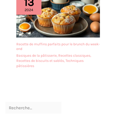
13
2024
Recette de muffins parfaits pour le brunch du week-
end
Basiques de la pâtisserie
,
Recettes classiques
,
Recettes de biscuits et sablés
,
Techniques
pâtissières