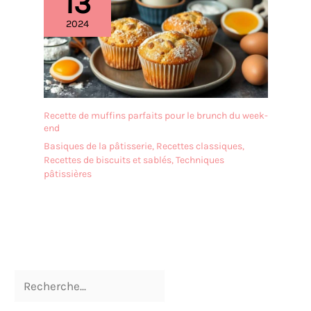
13
remplacement gratuit si
les plateaux arrivent
2024
cassés
Recette de muffins parfaits pour le brunch du week-
end
Basiques de la pâtisserie
,
Recettes classiques
,
Recettes de biscuits et sablés
,
Techniques
pâtissières