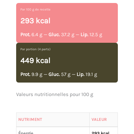
Par 100 g de recette
293 kcal
Prot.
6.4 g —
Gluc.
37.2 g —
Lip.
12.5 g
Par portion (4 parts)
449 kcal
Prot.
9.9 g —
Gluc.
57 g —
Lip.
19.1 g
Valeurs nutritionnelles pour 100 g
NUTRIMENT
VALEUR
Énergie
293 kcal