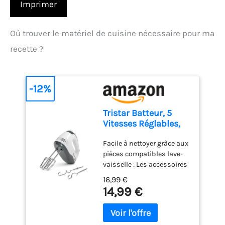
Imprimer
Où trouver le matériel de cuisine nécessaire pour ma
recette ?
-12%
Tristar Batteur, 5
Vitesses Réglables,
200W, Design
Facile à nettoyer grâce aux
Ergonomique, Fouets
pièces compatibles lave-
et Crochets Inox,
vaisselle : Les accessoires
Pièces Compatibles
en acier inoxydable,
Lave-Vaisselle, Sans
16,99 €
comme les crochets et
BPA, Compact et
14,99 €
fouets, sont détachables
Pratique, Avec
et lavables au lave-
Bouton Éjecteur, MX-
vaisselle pour un entretien
4203