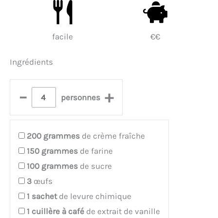
facile
€€
Ingrédients
–
+
personnes
200
grammes
de crème fraîche
150
grammes
de farine
100
grammes
de sucre
3
œufs
1
sachet
de levure chimique
1
cuillère à café
de extrait de vanille