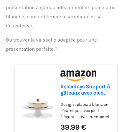
pratique pour un usage
présentation à gâteau, idéalement en porcelaine
quotidien : Léger, doté d'un
blanche, pour sublimer sa simplicité et sa
câble de 1 mètre et d'un
design compact, ce mixeur
délicatesse.
est facile à ranger et
parfait pour toutes vos
Où trouver la vaisselle adaptée pour une
tâches de cuisine.
présentation parfaite ?
Relaxdays Support à
gâteaux avec pied,
céramique, H x D : 10
Design : plateau blanc en
x 32 cm, plateau de
céramique avec pied
service pour tartes et
élégant – style intemporel
gâteaux, blanc
pour sublimer vos gâteaux
39,99 €
Occasions : le plateau à