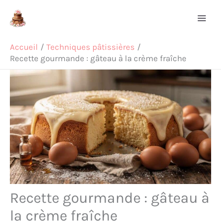
Aller
Rechercher
au
contenu
Accueil
Techniques pâtissières
Recette gourmande : gâteau à la crème fraîche
Recette gourmande : gâteau à
la crème fraîche