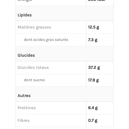
Lipides
Matières grasses
12.5 g
dont acides gras saturés
7.3 g
Glucides
Glucides totaux
37.2 g
dont sucres
17.9 g
Autres
Protéines
6.4 g
Fibres
0.7 g