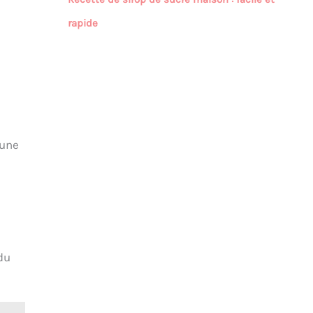
rapide
 une
du