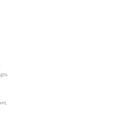
s
gts.
ant,