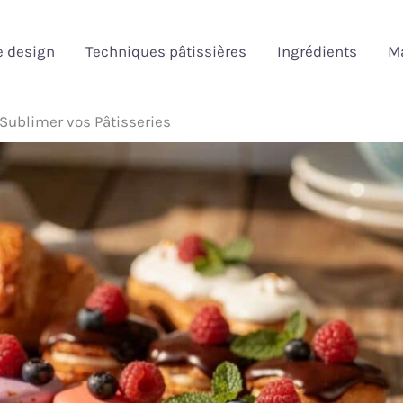
e design
Techniques pâtissières
Ingrédients
Ma
Sublimer vos Pâtisseries