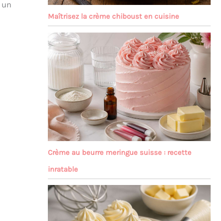
 un
Maîtrisez la crème chiboust en cuisine
Crème au beurre meringue suisse : recette
inratable