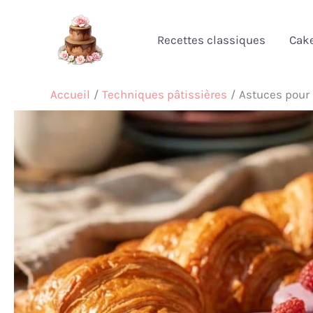
Aller
au
Recettes classiques
Cak
contenu
Accueil
Techniques pâtissières
Astuces pour 