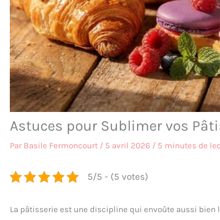
Astuces pour Sublimer vos Pâti
Par
Basile Fermoncourt
/
5 avril 2026
/
5 minutes de le
5/5 - (5 votes)
La pâtisserie est une discipline qui envoûte aussi bien 