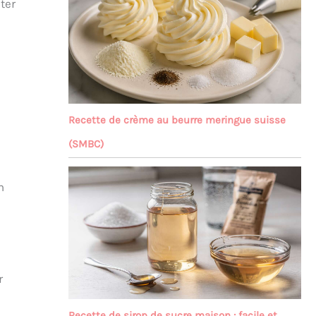
ter
Recette de crème au beurre meringue suisse
(SMBC)
n
r
Recette de sirop de sucre maison : facile et