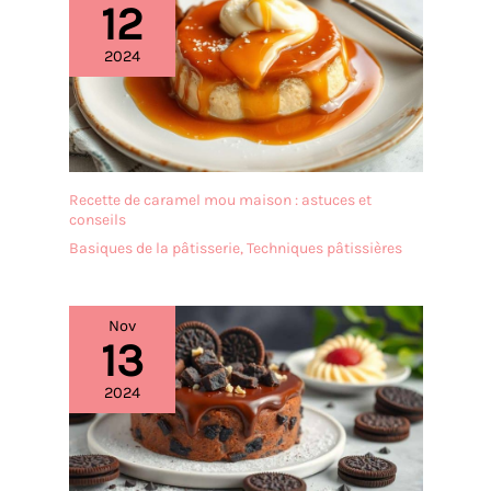
12
2024
Recette de caramel mou maison : astuces et
conseils
Basiques de la pâtisserie
,
Techniques pâtissières
Nov
13
2024