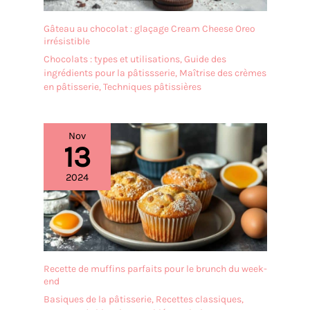
Gâteau au chocolat : glaçage Cream Cheese Oreo
irrésistible
Chocolats : types et utilisations
,
Guide des
ingrédients pour la pâtissserie
,
Maîtrise des crèmes
en pâtisserie
,
Techniques pâtissières
Nov
13
2024
Recette de muffins parfaits pour le brunch du week-
end
Basiques de la pâtisserie
,
Recettes classiques
,