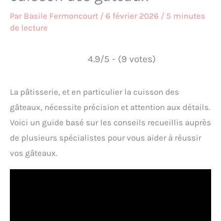
Par
Basile Fermoncourt
/
6 février 2026
/
5 minutes
de lecture
4.9/5 - (9 votes)
La pâtisserie, et en particulier la cuisson des
gâteaux, nécessite précision et attention aux détails.
Voici un guide basé sur les conseils recueillis auprès
de plusieurs spécialistes pour vous aider à réussir
vos gâteaux.