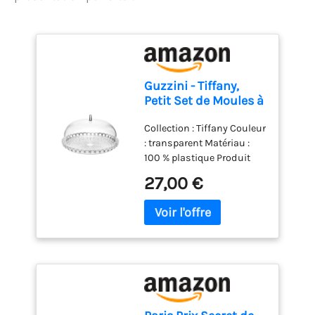
+100°C. ENTRETIEN :
Lavage à la main.
Guzzini - Tiffany,
Petit Set de Moules à
Gâteau -
Collection : Tiffany Couleur
Transparent, Ø 30 x
: transparent Matériau :
h16 cm - 19950100
100 % plastique Produit
officiel Guzzini, fabriqué
27,00 €
en Italie depuis 1912 Poids
du colis: 1.02 kilograms