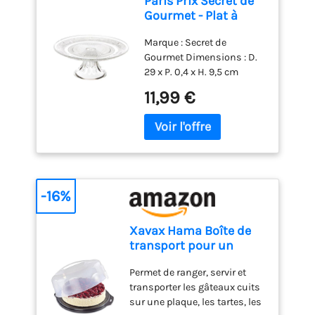
Paris Prix Secret de
Gourmet - Plat à
Gâteau sur Pied
Marque : Secret de
Renaissance 29cm
Gourmet Dimensions : D.
Transparent
29 x P. 0,4 x H. 9,5 cm
Matière : Verre Coloris :
11,99 €
Transparent
-16%
Xavax Hama Boîte de
transport pour un
gâteau (boîte rond, Ø
Permet de ranger, servir et
31,5 x 8cm, avec
transporter les gâteaux cuits
diviseur, capote et
sur une plaque, les tartes, les
compartiments, partie