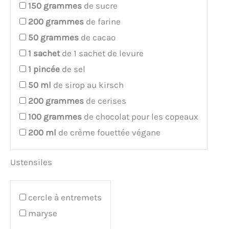
150
grammes
de sucre
200
grammes
de farine
50
grammes
de cacao
1
sachet
de 1 sachet de levure
1
pincée
de sel
50
ml
de sirop au kirsch
200
grammes
de cerises
100
grammes
de chocolat pour les copeaux
200
ml
de crème fouettée végane
Ustensiles
cercle à entremets
maryse