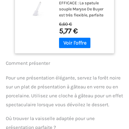
EFFICACE : La spatule
29 cm, manche 18
gâteaux éponges, les
articles de cuisine
souple Maryse De Buyer
cm -, Blanc
gâteaux mousse, les
antiadhésive, tels que les
est très flexible, parfaite
crèmes pour desserts et
casseroles ou les
pour le travail à froid.
ainsi de suite.
6,60 €
casseroles. Ne grattez pas
PRATIQUE : Vous pourrez
5,77 €
le produit. Il y a un trou
facilement transvaser vos
suspendu. Convient au
préparations grâce à la
lave-vaisselle. Mesures:
forme en cuillère de la
27.5cm.
spatule souple Maryse De
Buyer. RÉSISTANTE : Très
Comment présenter
résistante, la spatule a été
conçue pour un usage
intensif. Vous pouvez
Pour une présentation élégante, servez la forêt noire
ainsi l'utiliser
sur un plat de présentation à gâteau en verre ou en
régulièrement sans
craindre de l'endommager.
porcelaine. Utilisez une cloche à gâteau pour un effet
TEMPÉRATURE MAXIMALE :
spectaculaire lorsque vous dévoilez le dessert.
Attention, la température
maximale d'utilisation de
cette spatule De Buyer ne
Où trouver la vaisselle adaptée pour une
doit pas dépasser les
présentation parfaite ?