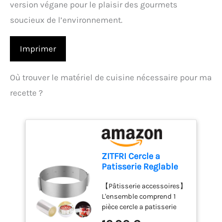
version végane pour le plaisir des gourmets
soucieux de l’environnement.
Imprimer
Où trouver le matériel de cuisine nécessaire pour ma
recette ?
ZITFRI Cercle a
Patisserie Reglable
Cercle Gateau
【Pâtisserie accessoires】
Extensible Ø 16-
L'ensemble comprend 1
30cm Cercles
pièce cercle a patisserie
Entremet Rond INOX
reglable et 1 rouleau de
Moule Fraisier