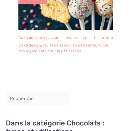
odeurs et les taches.
Facile à nettoyer au
quotidien, elle est
réutilisable. Elle convient
parfaitement aux cuisines
familiales, aux cafés et
Cake pops aux saveurs estivales : la recette parfaite
aux ateliers de pâtisserie
où la préparation de
Cake design
,
Fruits de saison en pâtisserie
,
Guide
desserts est fréquente.
des ingrédients pour la pâtissserie
Dans la catégorie Chocolats :