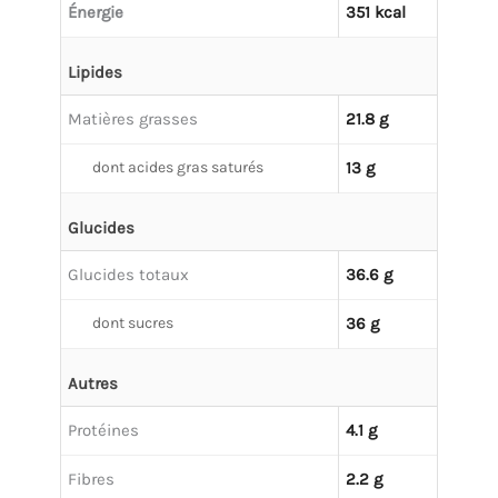
Énergie
351 kcal
Lipides
Matières grasses
21.8 g
dont acides gras saturés
13 g
Glucides
Glucides totaux
36.6 g
dont sucres
36 g
Autres
Protéines
4.1 g
Fibres
2.2 g