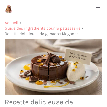
Aller
Rechercher
au
contenu
Accueil
Guide des ingrédients pour la pâtissserie
Recette délicieuse de ganache Mogador
Recette délicieuse de