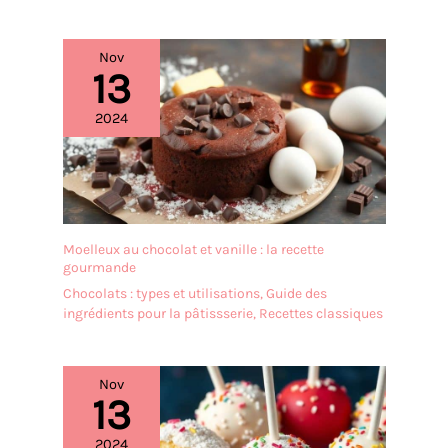
verrines de mousse, des
FACILE À NETTOYER ET
verrines de pudding, du
PRATIQUE : Le
tiramisu ou d'autres
Nov
thermomètres à viande
13
desserts créatifs, et
pliable peut être
facilite également la
facilement plié pour être
dégustation. 【Capacité
2024
rangé. Grâce à la finition
idéale】Chaque tasse
magnétique ou au trou de
contient environ 200 ml,
suspension au dos, vous
une taille modérée qui
pouvez facilement
évite le gaspillage
l'attacher à votre four ou à
d'ingrédients tout en
votre réfrigérateur ou le
respectant les portions
suspendre n'importe où.
Moelleux au chocolat et vanille : la recette
recommandées pour les
gourmande
Après utilisation, il suffit
desserts, les yaourts ou
d'essuyer ou de rincer la
Chocolats : types et utilisations
,
Guide des
les fruits, ce qui la rend
sonde
ingrédients pour la pâtissserie
,
Recettes classiques
adaptée à un usage
quotidien et aux
réceptions. 【Facile à
Nov
nettoyer】Sa paroi
13
intérieure lisse et délicate
absorbe difficilement les
2024