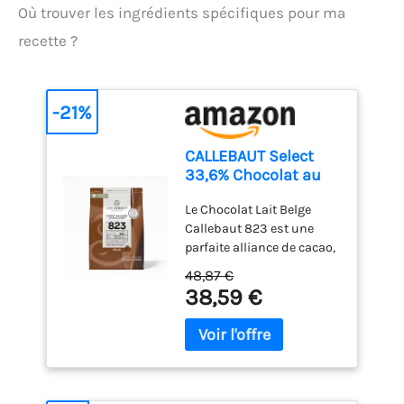
Où trouver les ingrédients spécifiques pour ma
recette ?
-21%
CALLEBAUT Select
33,6% Chocolat au
Lait 2,5 kg
Le Chocolat Lait Belge
Callebaut 823 est une
parfaite alliance de cacao,
lait et caramel. C'est un
48,87 €
incontournable chez les
38,59 €
pâtissiers du monde
entier. De qualité
supérieure, le Finest
Belgian Chocolate,
garantit des résultats
excellents. Conçu à partir