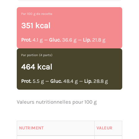
Par 100 g de recette
351 kcal
Prot.
4.1 g —
Gluc.
36.6 g —
Lip.
21.8 g
Par portion (4 parts)
464 kcal
Prot.
5.5 g —
Gluc.
48.4 g —
Lip.
28.8 g
Valeurs nutritionnelles pour 100 g
NUTRIMENT
VALEUR