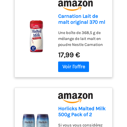
Carnation Lait de
malt original 370 ml
Une boîte de 368,5 g de
mélange de lait malt en
poudre Nestle Carnation
Original SNAP et article
17,99 €
éligible EBT Carnation Le
mélange de lait de malt
original est fabriqué avec
les bienfaits de l'orge
naturelle pour un délicieux
malt Ajoutez 3 cuillères à
soupe de ce mélange de
boisson au lait malté à un
verre de 237 ml de lait
Horlicks Malted Milk
froid ou chaud, mélangez
500g Pack of 2
et profitez Le mélange de
lait malt Nestle Carnation
Si vous vous considérez