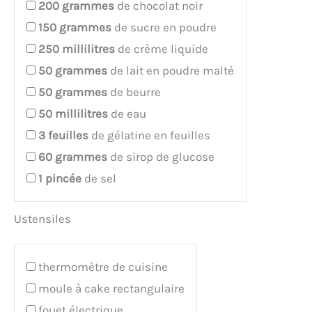
200
grammes
de chocolat noir
150
grammes
de sucre en poudre
250
millilitres
de crème liquide
50
grammes
de lait en poudre malté
50
grammes
de beurre
50
millilitres
de eau
3
feuilles
de gélatine en feuilles
60
grammes
de sirop de glucose
1
pincée
de sel
Ustensiles
thermomètre de cuisine
moule à cake rectangulaire
fouet électrique