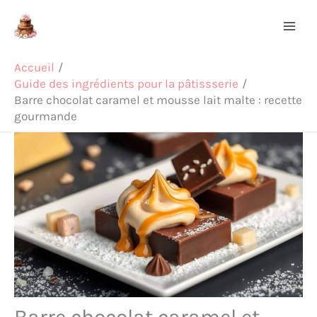
Aller
Rechercher
au
contenu
Accueil
Guide des ingrédients pour la pâtissserie
Barre chocolat caramel et mousse lait malte : recette
gourmande