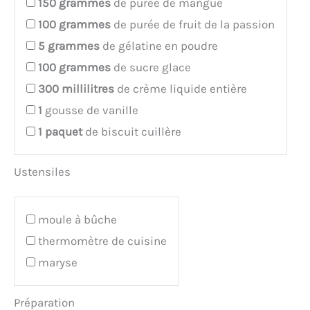
150
grammes
de purée de mangue
100
grammes
de purée de fruit de la passion
5
grammes
de gélatine en poudre
100
grammes
de sucre glace
300
millilitres
de crème liquide entière
1
gousse de vanille
1
paquet
de biscuit cuillère
Ustensiles
moule à bûche
thermomètre de cuisine
maryse
Préparation