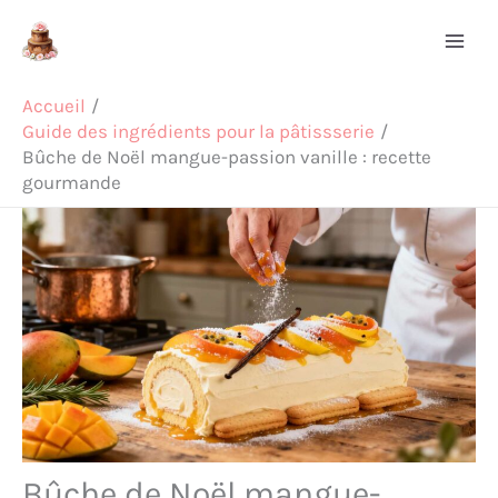
Aller
Rechercher
au
contenu
Accueil
Guide des ingrédients pour la pâtissserie
Bûche de Noël mangue-passion vanille : recette
gourmande
Bûche de Noël mangue-