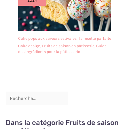
2024
Afin de prolonger sa durée
de vie, il est recommandé
de ne pas le nettoyer au
lave-vaisselle. Après le
nettoyage, il doit être
séché afin de le garder au
Cake pops aux saveurs estivales : la recette parfaite
sec. ✔[Remarque
Cake design
,
Fruits de saison en pâtisserie
,
Guide
importante] : si vous
des ingrédients pour la pâtissserie
rencontrez des difficultés,
n'hésitez pas à nous
contacter. Nous vous
répondrons dans les 24
heures.
Dans la catégorie Fruits de saison