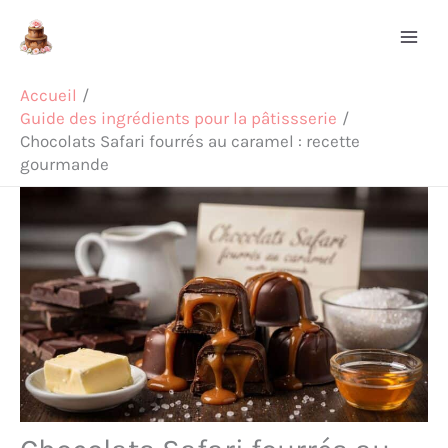
Aller
Rechercher
au
contenu
Accueil
Guide des ingrédients pour la pâtissserie
Chocolats Safari fourrés au caramel : recette
gourmande