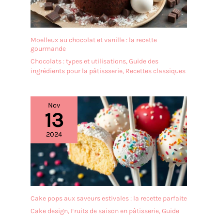
Moelleux au chocolat et vanille : la recette
gourmande
Chocolats : types et utilisations
,
Guide des
ingrédients pour la pâtissserie
,
Recettes classiques
Nov
13
2024
Cake pops aux saveurs estivales : la recette parfaite
Cake design
,
Fruits de saison en pâtisserie
,
Guide