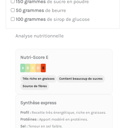
150
grammes
de sucre en poudre
50
grammes
de beurre
100
grammes
de sirop de glucose
Analyse nutritionnelle
Nutri-Score E
A
B
C
D
E
Très riche en graisses
Contient beaucoup de sucres
Source de fibres
Synthèse express
Profil :
Recette très énergétique, riche en graisses.
Protéines :
Apport modéré en protéines.
Sel :
Teneur en sel faible.