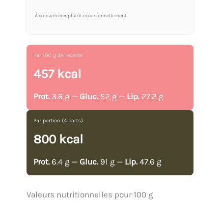
À consommer plutôt occasionnellement.
Par 100 g de recette
457 kcal
Prot.
3.6 g —
Gluc.
52 g —
Lip.
27.2 g
Par portion (4 parts)
800 kcal
Prot.
6.4 g —
Gluc.
91 g —
Lip.
47.6 g
Valeurs nutritionnelles pour 100 g