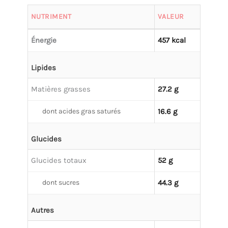
NUTRIMENT
VALEUR
Énergie
457 kcal
Lipides
Matières grasses
27.2 g
dont acides gras saturés
16.6 g
Glucides
Glucides totaux
52 g
dont sucres
44.3 g
Autres