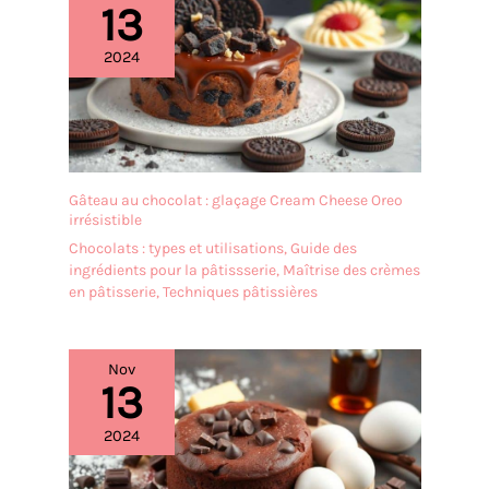
13
régulières et à présenter
un chocolat Dubai maison
2024
plus élégant.
Gâteau au chocolat : glaçage Cream Cheese Oreo
irrésistible
Chocolats : types et utilisations
,
Guide des
ingrédients pour la pâtissserie
,
Maîtrise des crèmes
en pâtisserie
,
Techniques pâtissières
Nov
13
2024