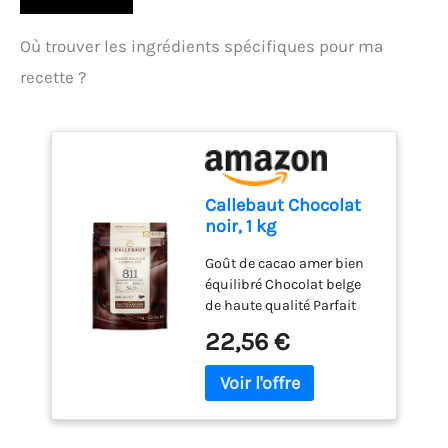
Où trouver les ingrédients spécifiques pour ma
recette ?
Callebaut Chocolat
noir, 1 kg
Goût de cacao amer bien
équilibré Chocolat belge
de haute qualité Parfait
pour les fontaines au
22,56 €
chocolat, les gâteaux et les
desserts Convient pour
une large utilisation du
moulage à la fusion Les
callets de chocolat noir