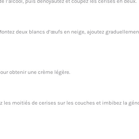
 l’alcool, puis dénoyautez et coupez les cerises en deux.
. Montez deux blancs d’œufs en neige, ajoutez graduellemen
ur obtenir une crème légère.
z les moitiés de cerises sur les couches et imbibez la gén