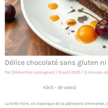
Délice chocolaté sans gluten ni l
Par
Clémentine Lerougeard
/
9 août 2025
/
3 minutes de
4.9/5 - (8 votes)
La forêt noire, ce classique de la pâtisserie allemande