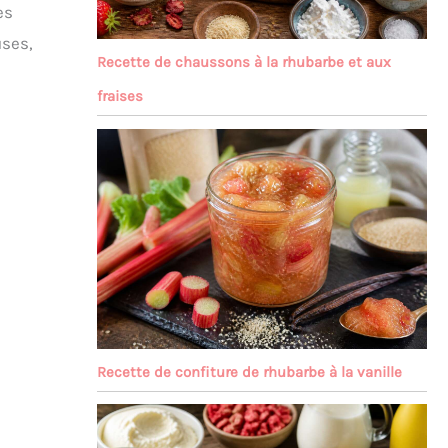
es
uses,
Recette de chaussons à la rhubarbe et aux
fraises
Recette de confiture de rhubarbe à la vanille