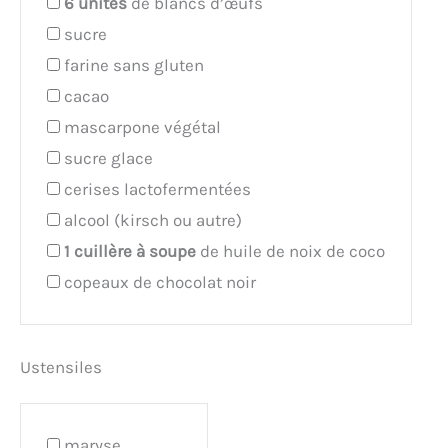
6
unités
de blancs d’œufs
sucre
farine sans gluten
cacao
mascarpone végétal
sucre glace
cerises lactofermentées
alcool (kirsch ou autre)
1
cuillère à soupe
de huile de noix de coco
copeaux de chocolat noir
Ustensiles
maryse