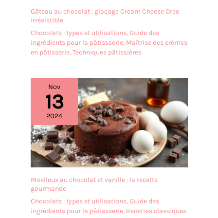
Gâteau au chocolat : glaçage Cream Cheese Oreo
irrésistible
Chocolats : types et utilisations
,
Guide des
ingrédients pour la pâtissserie
,
Maîtrise des crèmes
en pâtisserie
,
Techniques pâtissières
Nov
13
2024
Moelleux au chocolat et vanille : la recette
gourmande
Chocolats : types et utilisations
,
Guide des
ingrédients pour la pâtissserie
,
Recettes classiques