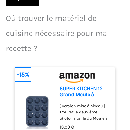
Où trouver le matériel de
cuisine nécessaire pour ma
recette ?
-15%
SUPER KITCHEN 12
Grand Moule à
Muffins en Silicone
[ Version mise à niveau ]
Moule Cupcake
Trouvez la deuxième
Gateau
photo, la taille du Moule à
Muffins est de 33 x 25 x 3
13,99 €