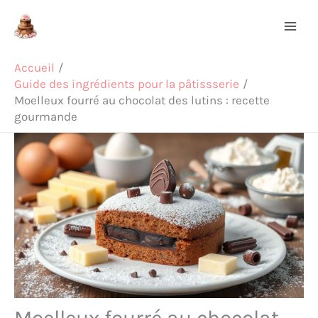
Aller
Rechercher
au
contenu
Accueil
Guide des ingrédients pour la pâtissserie
Moelleux fourré au chocolat des lutins : recette
gourmande