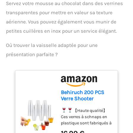
Servez votre mousse au chocolat dans des verrines
accessoires. Compact et
pratique pour un usage
transparentes pour mettre en valeur sa texture
quotidien : Léger, doté d'un
aérienne. Vous pouvez également vous munir de
câble de 1 mètre et d'un
design compact, ce mixeur
petites cuillères en inox pour un service élégant.
est facile à ranger et
parfait pour toutes vos
Où trouver la vaisselle adaptée pour une
tâches de cuisine.
présentation parfaite ?
Behiruch 200 PCS
Verre Shooter
Plastique,30ml
Verres à Liqueur
【Haute qualité】
Verre a Shot
Ces verres à schnaps en
plastique sont fabriqués à
partir d'un matériau PS de