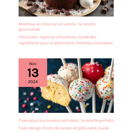
la plupart des gens.
Boutique de PionStar: La
philosophie de PionStar
est d'offrir à ses clients
Moelleux au chocolat et vanille : la recette
une expérience d'achat
gourmande
satisfaisante avec des
Chocolats : types et utilisations
,
Guide des
couverts à thé de haute
ingrédients pour la pâtissserie
,
Recettes classiques
qualité et d'un bon rapport
qualité-prix. Nous avons
également d'autres types
de couverts de haute
Nov
13
qualité tels que des
fourchettes, des couteaux,
des cuillere longues, etc.
2024
Ces couverts sont
également appréciés par la
plupart des clients de
notre magasin, alors
venez voir par vous-même
si vous en avez besoin.
Cake pops aux saveurs estivales : la recette parfaite
Cake design
,
Fruits de saison en pâtisserie
,
Guide