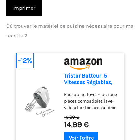
Imprimer
Où trouver le matériel de cuisine nécessaire pour ma
recette ?
-12%
Tristar Batteur, 5
Vitesses Réglables,
200W, Design
Facile à nettoyer grâce aux
Ergonomique, Fouets
pièces compatibles lave-
et Crochets Inox,
vaisselle : Les accessoires
Pièces Compatibles
en acier inoxydable,
Lave-Vaisselle, Sans
16,99 €
comme les crochets et
BPA, Compact et
14,99 €
fouets, sont détachables
Pratique, Avec
et lavables au lave-
Bouton Éjecteur, MX-