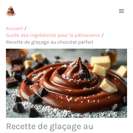
Aller
Rechercher
au
contenu
Accueil
Guide des ingrédients pour la pâtissserie
Recette de glaçage au chocolat parfait
Recette de glaçage au