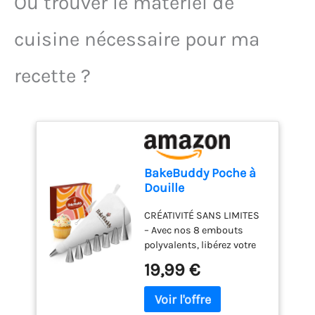
Où trouver le matériel de
cuisine nécessaire pour ma
recette ?
BakeBuddy Poche à
Douille
Professionnelle 35
CRÉATIVITÉ SANS LIMITES
cm (Set de 11) Avec
– Avec nos 8 embouts
Douilles
polyvalents, libérez votre
imagination pour décorer
19,99 €
et garnir gâteaux, muffins,
biscuits, beignets et
choux. QUALITÉ