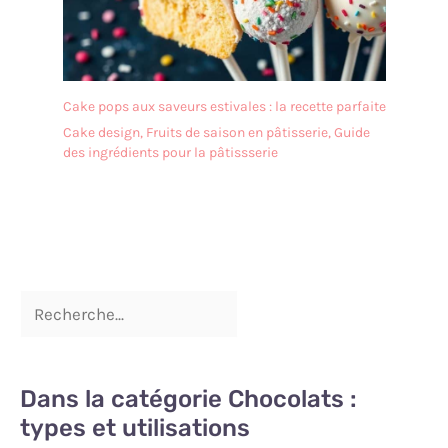
de ne pas le nettoyer au
lave-vaisselle. Après le
nettoyage, il doit être
séché afin de le garder au
sec. ✔[Remarque
Cake pops aux saveurs estivales : la recette parfaite
importante] : si vous
Cake design
,
Fruits de saison en pâtisserie
,
Guide
rencontrez des difficultés,
des ingrédients pour la pâtissserie
n'hésitez pas à nous
contacter. Nous vous
répondrons dans les 24
heures.
Dans la catégorie Chocolats :
types et utilisations