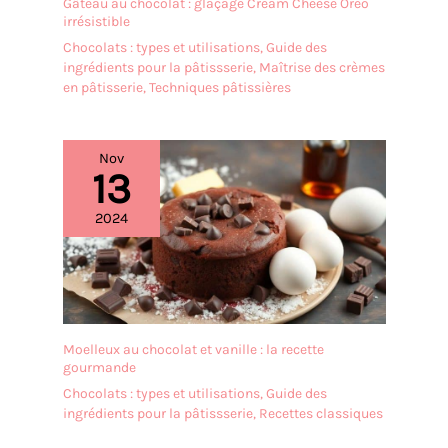
Gâteau au chocolat : glaçage Cream Cheese Oreo
irrésistible
Chocolats : types et utilisations
,
Guide des
ingrédients pour la pâtissserie
,
Maîtrise des crèmes
en pâtisserie
,
Techniques pâtissières
Nov
13
2024
Moelleux au chocolat et vanille : la recette
gourmande
Chocolats : types et utilisations
,
Guide des
ingrédients pour la pâtissserie
,
Recettes classiques