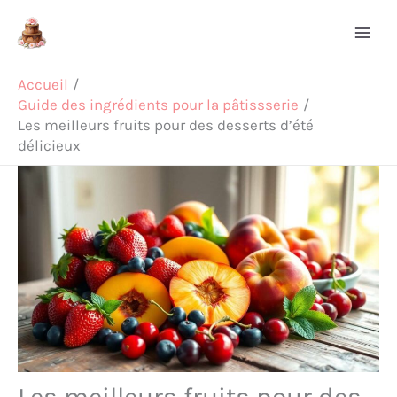
Aller
Rechercher
au
contenu
Accueil
Guide des ingrédients pour la pâtissserie
Les meilleurs fruits pour des desserts d’été
délicieux