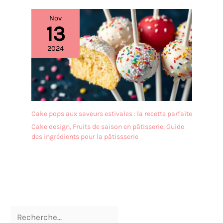
Nov
13
2024
Cake pops aux saveurs estivales : la recette parfaite
Cake design
,
Fruits de saison en pâtisserie
,
Guide
des ingrédients pour la pâtissserie