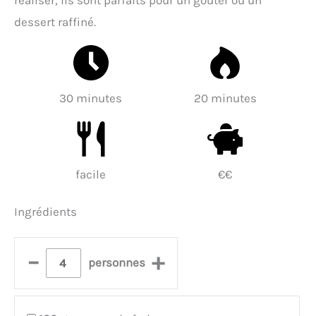
réaliser, ils sont parfaits pour un goûter ou un
dessert raffiné.
30 minutes
20 minutes
facile
€€
Ingrédients
–
+
personnes