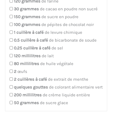
120
grammes
de farine
30
grammes
de cacao en poudre non sucré
150
grammes
de sucre en poudre
100
grammes
de pépites de chocolat noir
1
cuillère à café
de levure chimique
0.5
cuillère à café
de bicarbonate de soude
0.25
cuillère à café
de sel
120
millilitres
de lait
80
millilitres
de huile végétale
2
œufs
2
cuillères à café
de extrait de menthe
quelques
gouttes
de colorant alimentaire vert
200
millilitres
de crème liquide entière
50
grammes
de sucre glace