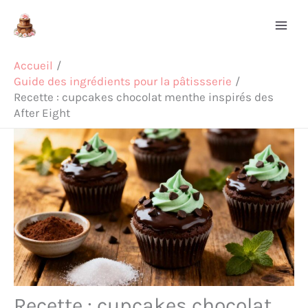
Aller
Rechercher
au
contenu
Accueil
Guide des ingrédients pour la pâtissserie
Recette : cupcakes chocolat menthe inspirés des
After Eight
Recette : cupcakes chocolat