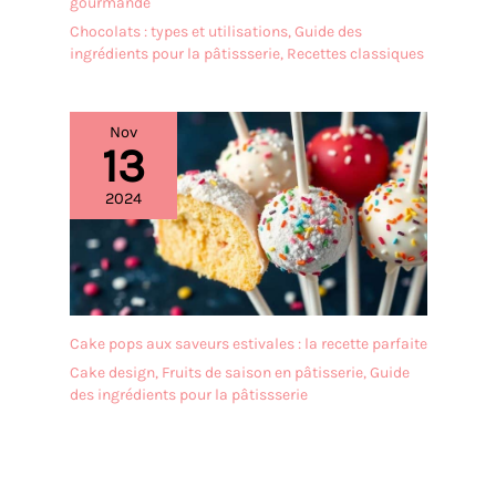
gourmande
Chocolats : types et utilisations
,
Guide des
ingrédients pour la pâtissserie
,
Recettes classiques
Nov
13
2024
Cake pops aux saveurs estivales : la recette parfaite
Cake design
,
Fruits de saison en pâtisserie
,
Guide
des ingrédients pour la pâtissserie