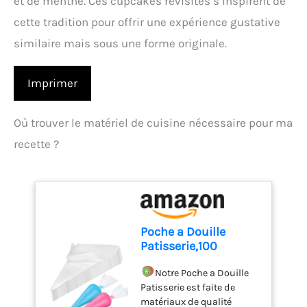
et de menthe. Ces cupcakes revisités s’inspirent de
cette tradition pour offrir une expérience gustative
similaire mais sous une forme originale.
Imprimer
Où trouver le matériel de cuisine nécessaire pour ma
recette ?
Poche a Douille
Patisserie,100
Poches à Douille
Jetables, Poches à
Notre Poche a Douille
Douille
Patisserie est faite de
Professionnelles,
matériaux de qualité