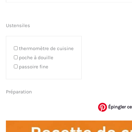
Ustensiles
thermomètre de cuisine
poche à douille
passoire fine
Préparation
Épingler ce