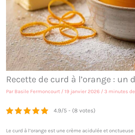
Recette de curd à l’orange : un 
Par
Basile Fermoncourt
/
19 janvier 2026
/
3 minutes de
4.9/5 - (8 votes)
Le curd à l’orange est une crème acidulée et onctueuse q