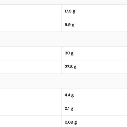
17.9 g
9.9 g
30 g
27.8 g
4.4 g
0.1 g
0.09 g