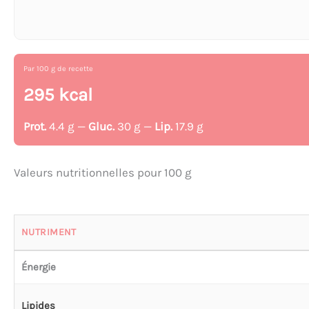
Par 100 g de recette
295 kcal
Prot.
4.4 g —
Gluc.
30 g —
Lip.
17.9 g
Valeurs nutritionnelles pour 100 g
NUTRIMENT
Énergie
Lipides