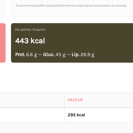
À consommer plutôt occasionnellement en raison de sa haute teneur en calories.
Par portion (4 parts)
443 kcal
Prot.
6.6 g —
Gluc.
45 g —
Lip.
26.9 g
VALEUR
295 kcal