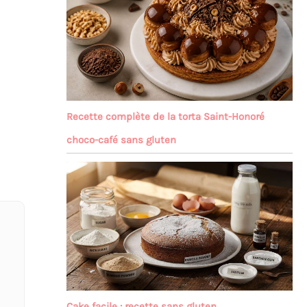
Recette complète de la torta Saint-Honoré
choco-café sans gluten
Cake facile : recette sans gluten