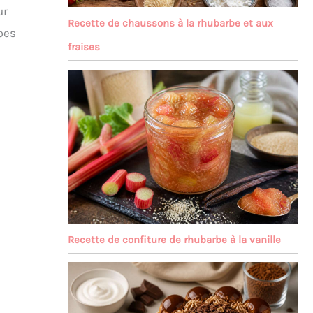
ur
Recette de chaussons à la rhubarbe et aux
êpes
fraises
Recette de confiture de rhubarbe à la vanille