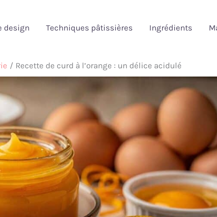
e design
Techniques pâtissières
Ingrédients
Ma
ie
Recette de curd à l’orange : un délice acidulé