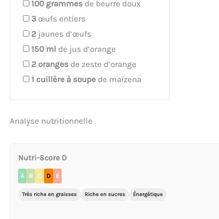
100
grammes
de beurre doux
3
œufs entiers
2
jaunes d’œufs
150
ml
de jus d’orange
2
oranges
de zeste d’orange
1
cuillère à soupe
de maïzena
Analyse nutritionnelle
Nutri-Score D
A
B
C
D
E
Très riche en graisses
Riche en sucres
Énergétique