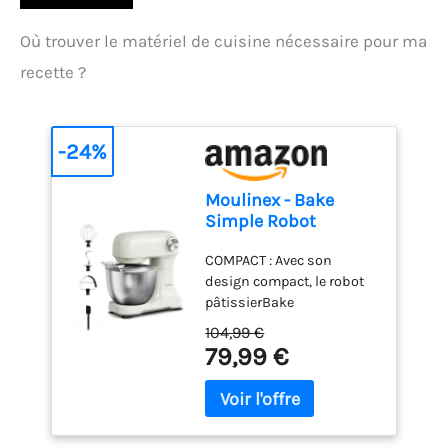
Où trouver le matériel de cuisine nécessaire pour ma
recette ?
-24%
Moulinex - Bake
Simple Robot
Pâtissier compact
COMPACT : Avec son
fouet, batteur et
design compact, le robot
crochet
pâtissierBake
Simples'adapte
104,99 €
parfaitement à toutes les
79,99 €
cuisines - sataillen'est pas
plus grande qu'une feuille
de papier A4. FACILE À
UTILISER : Un seul bouton