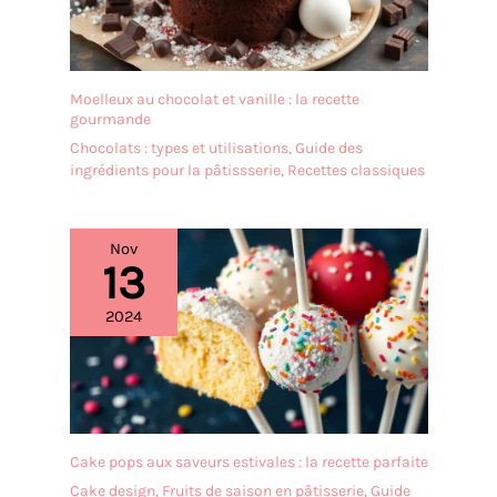
assurant que vos articles
restent hermétiques et
étanches, préservant la
fraîcheur et la qualité de
Moelleux au chocolat et vanille : la recette
vos produits stockés.
gourmande
Cette caractéristique rend
Chocolats : types et utilisations
,
Guide des
les bocaux en verre pour
ingrédients pour la pâtissserie
,
Recettes classiques
sucreries avec couvercles
parfaits pour une
utilisation quotidienne et
Nov
un stockage à long terme,
13
vous apportant une
tranquillité d'esprit.
2024
Design élégant et
tendance : le design de
style apothicaire de ce
bocal en verre avec
couvercle offre non
seulement un rangement
Cake pops aux saveurs estivales : la recette parfaite
pratique, mais fait
également une superbe
Cake design
,
Fruits de saison en pâtisserie
,
Guide