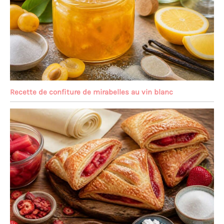
cadeau pour les amis et la
famille, parfaits pour les
cadeaux de pendaison de
crémaillère ou toute
occasion spéciale.
(Remarque : ne passe pas
au lave-vaisselle)
Recette de confiture de mirabelles au vin blanc