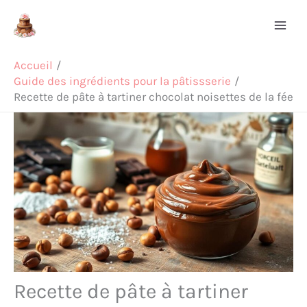
Aller
Rechercher
au
contenu
Accueil
Guide des ingrédients pour la pâtissserie
Recette de pâte à tartiner chocolat noisettes de la fée
Recette de pâte à tartiner