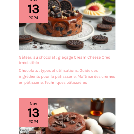
pour stocker une variété
13
d'articles tels que le sucre,
le riz, les bonbons, la
2024
poudre de protéine, les
dosettes de café, ou vous
pouvez même les utiliser
comme bocal à friandises
pour chien ou comme
récipient de rangement
Gâteau au chocolat : glaçage Cream Cheese Oreo
pour dosettes de lessive.
irrésistible
Leur capacité généreuse
Chocolats : types et utilisations
,
Guide des
de 2 L les rend idéales
ingrédients pour la pâtissserie
,
Maîtrise des crèmes
pour tous vos besoins de
en pâtisserie
,
Techniques pâtissières
rangement, que ce soit
dans la cuisine, la
buanderie ou tout autre
espace de votre maison.
Nov
13
Hermétique et étanche :
chaque pot à biscuits en
verre avec couvercle a un
2024
couvercle à poussoir avec
un joint en plastique,